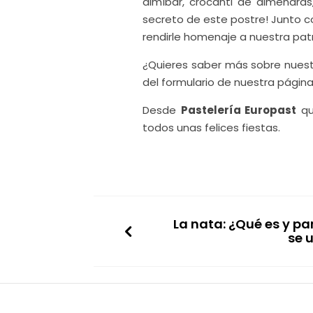
almíbar, crocanti de almendras,
secreto de este postre! Junto c
rendirle homenaje a nuestra pat
¿Quieres saber más sobre nues
del formulario de nuestra página
Desde
Pastelería Europast
qu
todos unas felices fiestas.
La nata: ¿Qué es y pa
se u