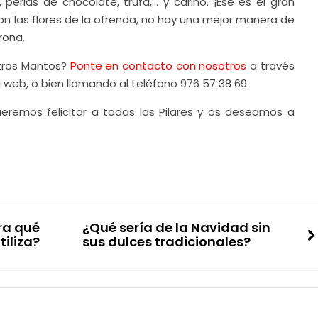
 perlas de chocolate, trufa,… y cariño. ¡Ese es el gran
on las flores de la ofrenda, no hay una mejor manera de
rona.
tros Mantos?
Ponte en contacto con nosotros
a través
 web, o bien llamando al teléfono 976 57 38 69.
eremos felicitar a todas las Pilares y os deseamos a
ra qué
¿Qué sería de la Navidad sin
tiliza?
sus dulces tradicionales?